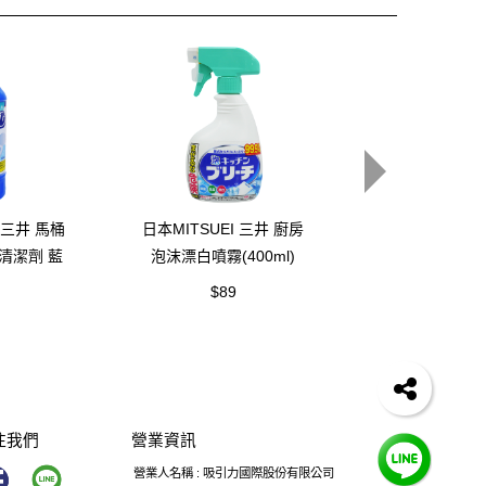
I 三井 馬桶
日本MITSUEI 三井 廚房
日本MITSUEI
清潔劑 藍
泡沫漂白噴霧(400ml)
泡沫漂白噴霧
l)
(400ml
$89
$79
注我們
營業資訊
營業人名稱 : 吸引力國際股份有限公司