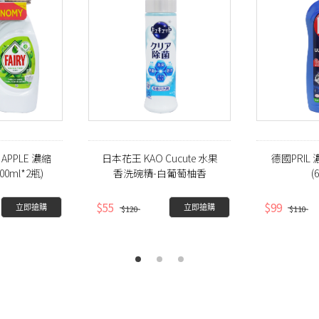
 APPLE 濃縮
日本花王 KAO Cucute 水果
德國PRIL
0ml*2瓶)
香洗碗精-白葡萄柚香
(
(240ml)
$55
$99
立即搶購
立即搶購
$120
$110