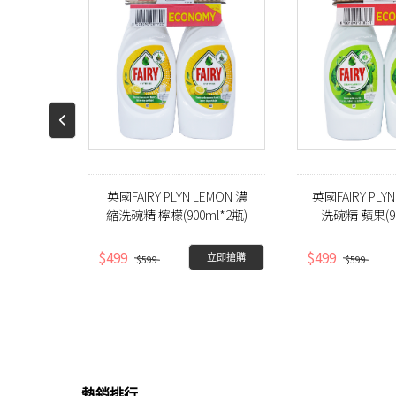
 草本洗碗
英國FAIRY PLYN LEMON 濃
英國FAIRY PLYN
l)
縮洗碗精 檸檬(900ml*2瓶)
洗碗精 蘋果(90
$499
$499
立即搶購
立即搶購
$599
$599
熱銷排行