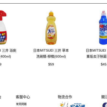
I 三井 浴廁
日本MITSUEI 三井 草本
日本MITSUE
00ml)
洗碗精-柳橙(600ml)
重垢去汙除菌
(500m
9
$59
$45
力
客服中心
物流合作
關
常見問題