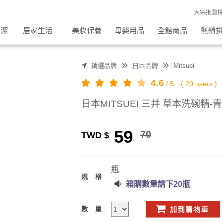
大宗批發
清潔
居家生活
美妝保養
母嬰用品
全館商品
熱銷
精選品牌
日本品牌
Mitsuei
4.6
/
5
(
20
users )
日本MITSUEI 三井 草本洗碗精-青檸
59
70
TWD $
瓶
規格
箱購數量請下20瓶
數量