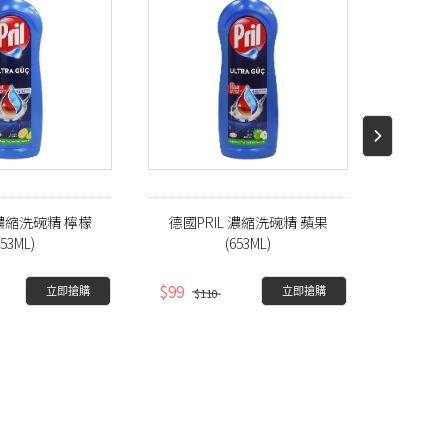
 濃縮洗碗精 檸檬
德國PRIL 濃縮洗碗精 蘋果
德國PR
653ML)
(653ML)
LOS
$99
$99
立即搶購
立即搶購
$110
$1