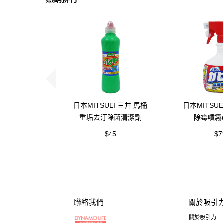
日本MITSUEI 三井 馬桶
日本MITSUE
重垢去汙除菌清潔劑
除霉噴霧(4
(500ml)
$45
$7
聯絡我們
關於吸引
關於吸引力