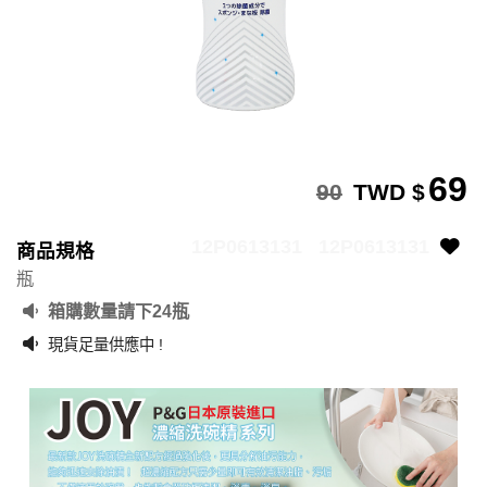
69
90
TWD $
12P0613131
12P0613131
商品規格
瓶
箱購數量請下24瓶
現貨足量供應中 !