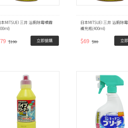
本MITSUEI 三井 浴廁除霉噴霧
日本MITSUEI 三井 浴廁除
400ml)
補充瓶(400ml)
79
$69
立即搶購
立
$100
$80
熱門
關注
暢銷
商品
價
格最
低
價
格最
高