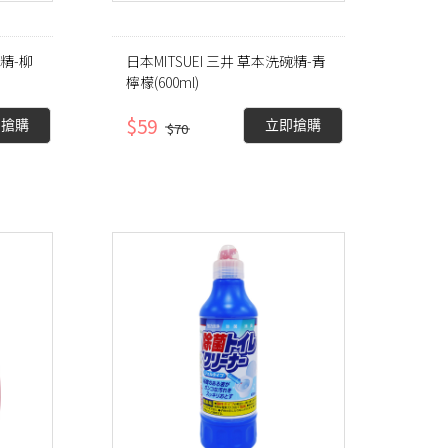
碗精-柳
日本MITSUEI 三井 草本洗碗精-青
檸檬(600ml)
$59
即搶購
立即搶購
$70