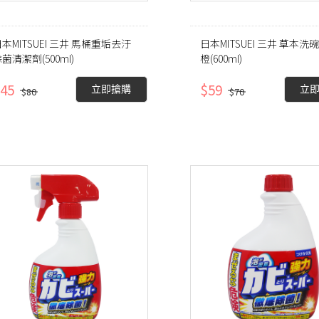
本MITSUEI 三井 馬桶重垢去汙
日本MITSUEI 三井 草本洗
菌清潔劑(500ml)
橙(600ml)
45
$59
立即搶購
立
$80
$70