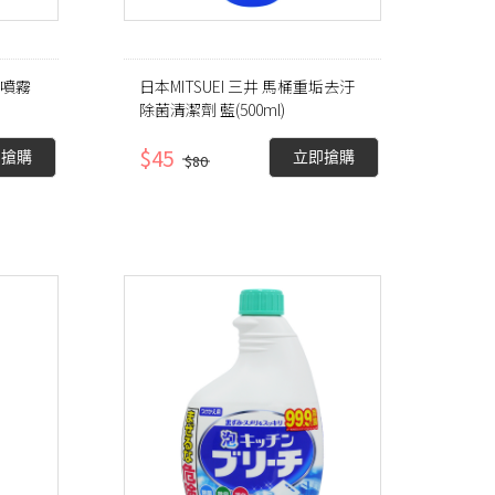
霉噴霧
日本MITSUEI 三井 馬桶重垢去汙
除菌清潔劑 藍(500ml)
$45
即搶購
立即搶購
$80
展開
收合