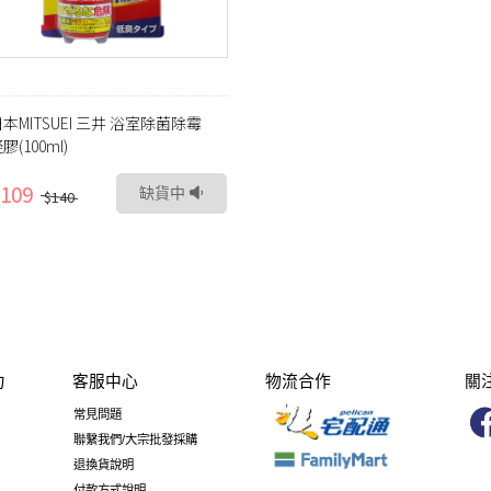
本MITSUEI 三井 浴室除菌除霉
膠(100ml)
109
缺貨中
$140
力
客服中心
物流合作
關
常見問題
聯繫我們/大宗批發採購
退換貨說明
付款方式說明