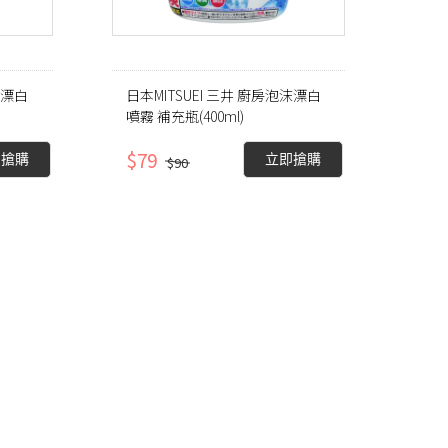
沫漂白
日本MITSUEI 三井 廚房泡沫漂白
噴霧 補充瓶(400ml)
$79
即搶購
立即搶購
$90