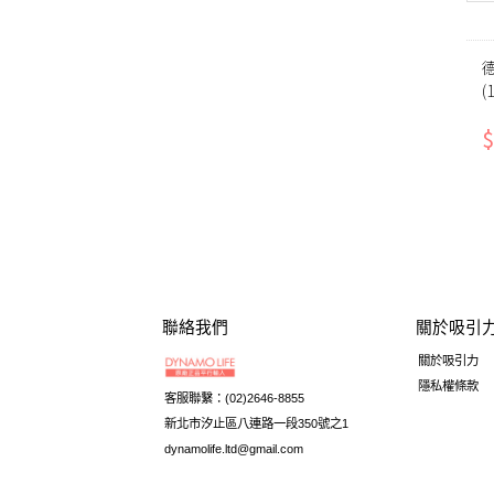
精選品牌
德
(
身體清潔
$
母嬰用品
供貨狀態
聯絡我們
關於吸引
關於吸引力
隱私權條款
客服聯繫：(02)2646-8855
新北市汐止區八連路一段350號之1
dynamolife.ltd@gmail.com