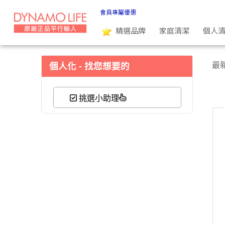
PENATEN | 吸引力生活好物
會員專屬優惠
精選品牌
家庭清潔
個人
最
個人化 - 找您想要的
挑選小助理
最新
上架
國家