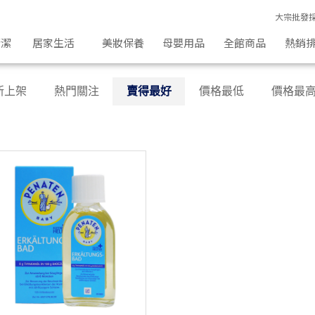
大宗批發
清潔
居家生活
美妝保養
母嬰用品
全館商品
熱銷
新上架
熱門關注
賣得最好
價格最低
價格最
熱門
關注
暢銷
商品
價
格最
低
價
格最
高