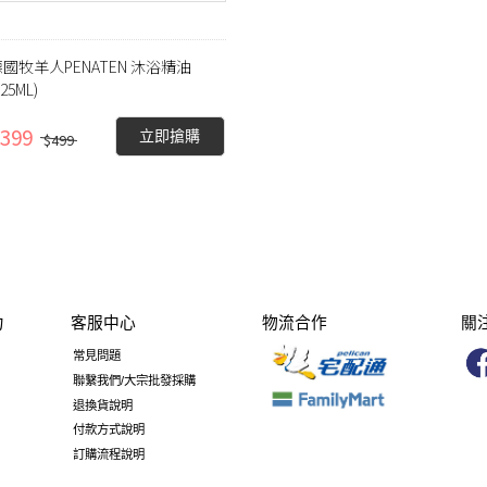
國牧羊人PENATEN 沐浴精油
125ML)
399
立即搶購
$499
力
客服中心
物流合作
關
請選擇標籤
常見問題
聯繫我們/大宗批發採購
退換貨說明
付款方式說明
訂購流程說明