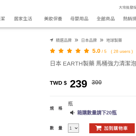
 吸引力生活好物
大宗批發
清潔
居家生活
美妝保養
母嬰用品
全館商品
熱銷
精選品牌
日本品牌
地球製藥
5.0
/
5
(
28
users )
日本 EARTH製藥 馬桶強力清潔泡泡
239
300
TWD $
瓶
規格
箱購數量請下20瓶
數量