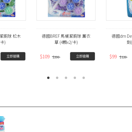
桶潔廁球 松木
德國BREF 馬桶潔廁球 薰衣
德國dm De
/卡)
草 (4顆x2/卡)
劑(
$109
$99
立即搶購
立即搶購
$200
$120