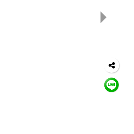
注我們
營業資訊
營業人名稱 : 吸引力國際股份有限公司
統一編號 : 84122920