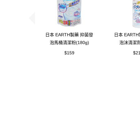
日本 EARTH製藥 抑菌發
日本 EART
泡馬桶清潔粉(180g)
泡沫清潔劑(
$159
$2
聯絡我們
關於吸引
關於吸引力
隱私權條款
客服聯繫：(02)2646-8855
新北市汐止區八連路一段350號之1
dynamolife.ltd@gmail.com