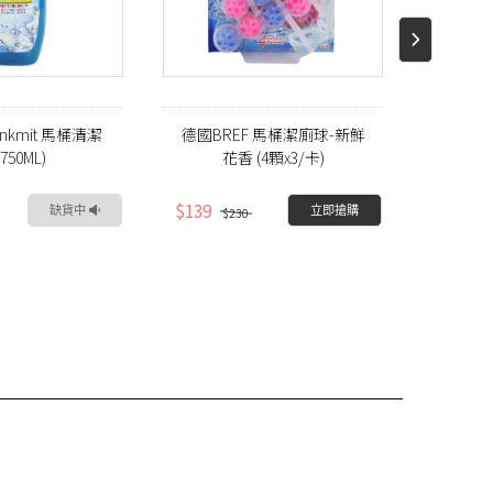
nkmit 馬桶清潔
德國BREF 馬桶潔廁球-新鮮
德國BR
750ML)
花香 (4顆x3/卡)
$139
$109
缺貨中
立即搶購
$230
$