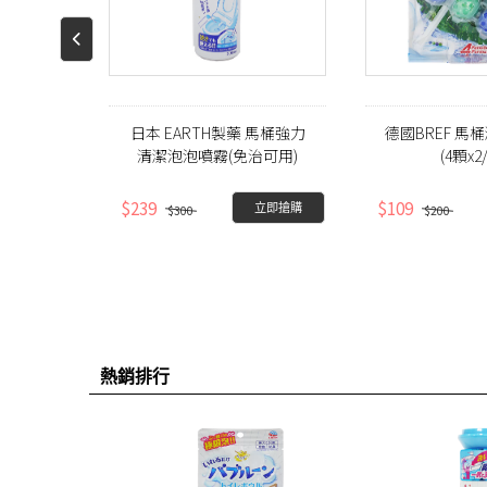
 小林製藥
日本 EARTH製藥 馬桶強力
德國BREF 馬
葡萄柚)
清潔泡泡噴霧(免治可用)
(4顆x2
(200ml)
$239
$109
缺貨中
立即搶購
$300
$200
熱銷排行