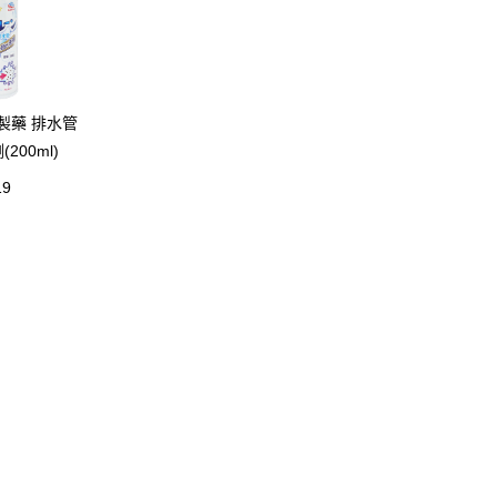
H製藥 排水管
200ml)
19
力
客服中心
物流合作
關
常見問題
聯繫我們/大宗批發採購
退換貨說明
付款方式說明