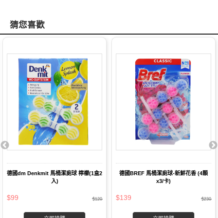
猜您喜歡
德國dm Denkmit 馬桶潔廁球 檸檬(1盒2
德國BREF 馬桶潔廁球-新鮮花香 (4顆
入)
x3/卡)
$99
$139
$120
$230