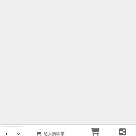
聯絡我們
關於吸引力
客服中心
物流合作
關注我們
營業資訊
加入購物車