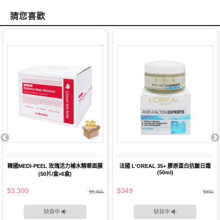
猜您喜歡
韓國MEDI-PEEL 玫瑰活力補水精華面膜
法國 L'OREAL 35+ 膠原蛋白抗皺日霜
(50ml)
(50片/盒×6盒)
$3,300
$349
$5,400
$450
缺貨中
缺貨中