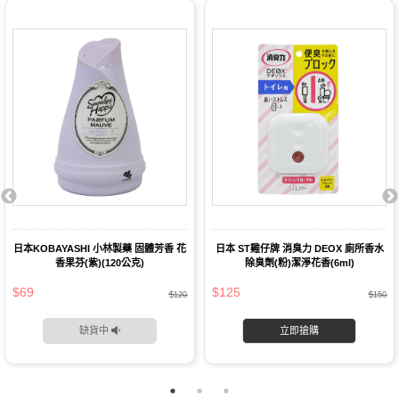
日本KOBAYASHI 小林製藥 固體芳香 花
日本 ST雞仔牌 消臭力 DEOX 廁所香水
香果芬(紫)(120公克)
除臭劑(粉)潔淨花香(6ml)
$69
$125
$120
$150
缺貨中
立即搶購