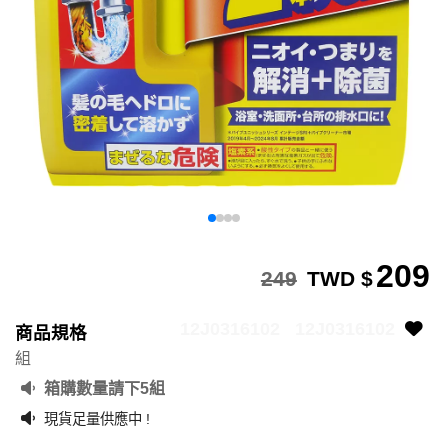
209
249
TWD $
12J0316102
12J0316102
商品規格
組
箱購數量請下5組
現貨足量供應中 !