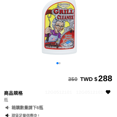
288
350
TWD $
12G0512101
12G0512101
商品規格
瓶
箱購數量請下6瓶
現貨足量供應中 !