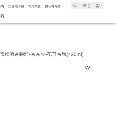
(
)
採購
訂閱電子報
常見問題
隱私權條款
排行
EL 衣物清香顆粒-香香豆-花卉香氛(420ml)