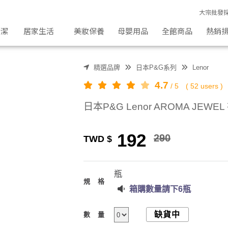
(420ml) | 吸引力生活好物
大宗批發
清潔
居家生活
美妝保養
母嬰用品
全館商品
熱銷
精選品牌
日本P&G系列
Lenor
4.7
/
5
(
52
users )
日本P&G Lenor AROMA JEW
192
290
TWD $
瓶
規格
箱購數量請下6瓶
缺貨中
數量