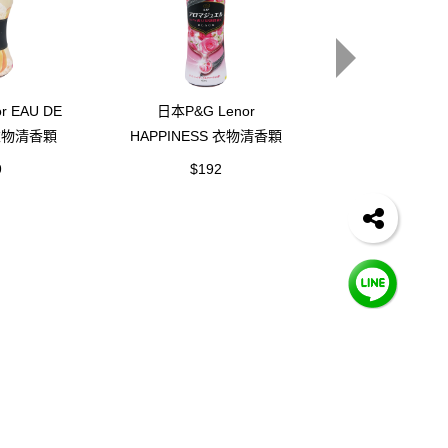
r EAU DE
日本P&G Lenor
日本P&G Lenor
 衣物清香顆
HAPPINESS 衣物清香顆
JEWEL 衣物清
子與白麝香
粒-香香豆-香水玫瑰
香豆-白麝香(4
9
$192
$192
l)
(420ml)
注我們
營業資訊
營業人名稱 : 吸引力國際股份有限公司
統一編號 : 84122920