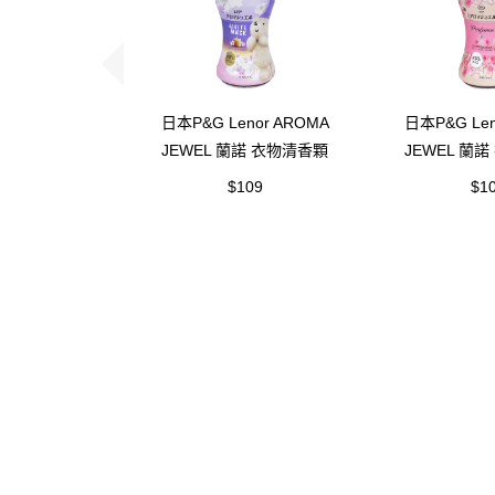
日本P&G Lenor AROMA
日本P&G Len
JEWEL 蘭諾 衣物清香顆
JEWEL 蘭
粒-香香豆-白麝香(260ml)
粒-香香豆
$109
$1
(260
聯絡我們
關於吸引
關於吸引力
隱私權條款
客服聯繫：(02)2646-8855
新北市汐止區八連路一段350號之1
dynamolife.ltd@gmail.com