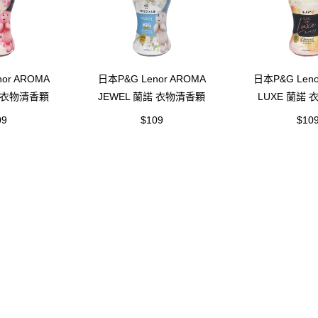
or AROMA
日本P&G Lenor AROMA
日本P&G Leno
諾 衣物清香顆
JEWEL 蘭諾 衣物清香顆
LUXE 蘭諾
-綻放花香
粒-香香豆-白茶花香
粒-香香豆-杏
09
$109
$10
ml)
(260ml)
(260m
力
客服中心
物流合作
關
常見問題
聯繫我們/大宗批發採購
退換貨說明
付款方式說明