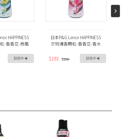
nor HAPPINESS
日本P&G Lenor HAPPINESS
日本P&
粒-香香豆-微風
衣物清香顆粒-香香豆-香水
物芳香
(420ml)
玫瑰(420ml)
$192
$192
缺貨中
缺貨中
$290
$