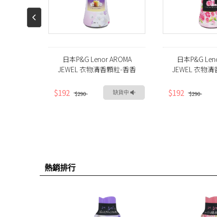
日本限定衣
日本P&G Lenor AROMA
日本P&G Len
-白茶花
JEWEL 衣物清香顆粒-香香
JEWEL 衣物
豆-白麝香(420ml)
豆-玫瑰花香(
$192
$192
缺貨中
缺貨中
$290
$290
熱銷排行